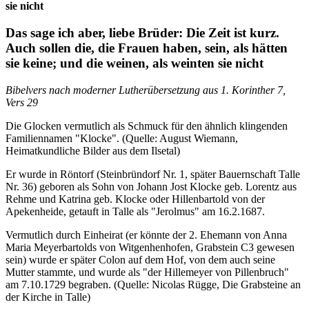
sie nicht
Das sage ich aber, liebe Brüder: Die Zeit ist kurz.
Auch sollen die, die Frauen haben, sein, als hätten
sie keine; und die weinen, als weinten sie nicht
Bibelvers nach moderner Lutherübersetzung aus 1. Korinther 7,
Vers 29
Die Glocken vermutlich als Schmuck für den ähnlich klingenden
Familiennamen "Klocke". (Quelle: August Wiemann,
Heimatkundliche Bilder aus dem Ilsetal)
Er wurde in Röntorf (Steinbründorf Nr. 1, später Bauernschaft Talle
Nr. 36) geboren als Sohn von Johann Jost Klocke geb. Lorentz aus
Rehme und Katrina geb. Klocke oder Hillenbartold von der
Apekenheide, getauft in Talle als "Jerolmus" am 16.2.1687.
Vermutlich durch Einheirat (er könnte der 2. Ehemann von Anna
Maria Meyerbartolds von Witgenhenhofen, Grabstein C3 gewesen
sein) wurde er später Colon auf dem Hof, von dem auch seine
Mutter stammte, und wurde als "der Hillemeyer von Pillenbruch"
am 7.10.1729 begraben. (Quelle: Nicolas Rügge, Die Grabsteine an
der Kirche in Talle)