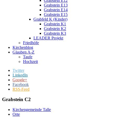
Grabstein E12
Grabstein E13
Grabstein E14
Grabstein E15
Grabfeld K (Kinder)
Grabstein K1
Grabstein K2
Grabstein K3
LEADER Projekt
Friedhöfe
Kirchenblog
Glauben A-Z
Taufe
Hochzeit
Twitter
LinkedIn
Google+
Facebook
RSS-Feed
Grabstein C2
Kirchengemeinde Talle
Orte