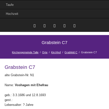
Taufe
Hochzeit
Twitter
LinkedIn
Google+
Facebook
RSS-
Grabstein C7
Feed
Kirchengemeinde Talle
Orte
Kirchhof
Grabfeld C
Grabstein C7
Grabstein C7
alte Grabstein-Nr. N1
Name:
Voshagen mit Ehefrau
geb.: 3.3.1686 und 12.8.1693
gest.:
Lebensalter: ? Jahre