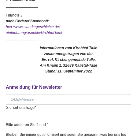
_______________
Fußnote
1
nach Christof Spannhoff:
http://www.staedtegeschichte.de/
einfuehrung/aspekte/kirchhof.html
_______________
Informationen zum Kirchhof Talle
zusammengetragen von der
Ev.-ref. Kirchengemeinde Talle,
Am Knapp 1, 32689 Kalletal-Talle
Stand: 11. September 2022
Anmeldung für Newsletter
E-
Mail-
Pflichtfeld
Sicherheitsfrage
*
Adresse
Bitte addieren Sie 4 und 1.
Bleiben Sie immer gut informiert und seien Sie gespannt was bei uns los