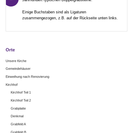
Einige Buchstaben sind als Ligaturen
zusammengezogen, z.B. auf der Rückseite unten links.
Navigation
Orte
überspringen
Unsere Kirche
Gemeindehäuser
Einweihung nach Renovierung
Kirchhof
Kirchhof Teil 1
Kirchhof Teil 2
Grabplatte
Denkmal
Grabfeld A
Grabfeld B