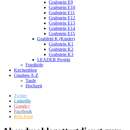
Grabstein E9
Grabstein E10
Grabstein E11
Grabstein E12
Grabstein E13
Grabstein E14
Grabstein E15
Grabfeld K (Kinder)
Grabstein K1
Grabstein K2
Grabstein K3
LEADER Projekt
Friedhöfe
Kirchenblog
Glauben A-Z
Taufe
Hochzeit
Twitter
LinkedIn
Google+
Facebook
RSS-Feed