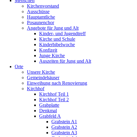
Menschen
Kirchenvorstand
Ausschüsse
Hauptamtliche
Posaunenchor
Angebote für Jung und Alt
Kinder- und Jugendtreff
Kirche und Schule
Kinderbibelwoche
Konfizeit
Junge Kirche
Auszeiten für Jung und Alt
Orte
Unsere Kirche
Gemeindehäuser
Einweihung nach Renovierung
Kirchhof
Kirchhof Teil 1
Kirchhof Teil 2
Grabplatte
Denkmal
Grabfeld A
Grabstein A1
Grabstein A2
Grabstein A3