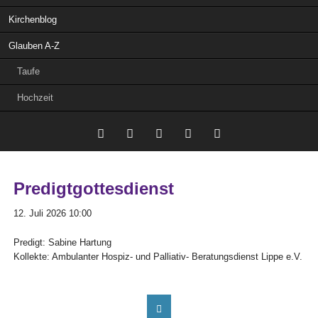
Kirchenblog
Glauben A-Z
Taufe
Hochzeit
Twitter
LinkedIn
Google+
Facebook
RSS-
Predigtgottesdienst
Feed
12. Juli 2026 10:00
Predigt: Sabine Hartung
Kollekte: Ambulanter Hospiz- und Palliativ- Beratungsdienst Lippe e.V.