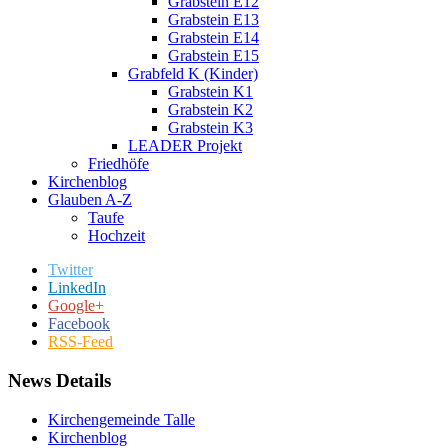
Grabstein E12
Grabstein E13
Grabstein E14
Grabstein E15
Grabfeld K (Kinder)
Grabstein K1
Grabstein K2
Grabstein K3
LEADER Projekt
Friedhöfe
Kirchenblog
Glauben A-Z
Taufe
Hochzeit
Twitter
LinkedIn
Google+
Facebook
RSS-Feed
News Details
Kirchengemeinde Talle
Kirchenblog